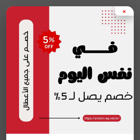
خطي
×
لى
لمحتوى
الأعطال الشائعة في
أجهزة أريستون