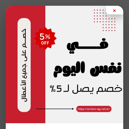
خطي
×
لى
لمحتوى
صيانة اريستون بي تك