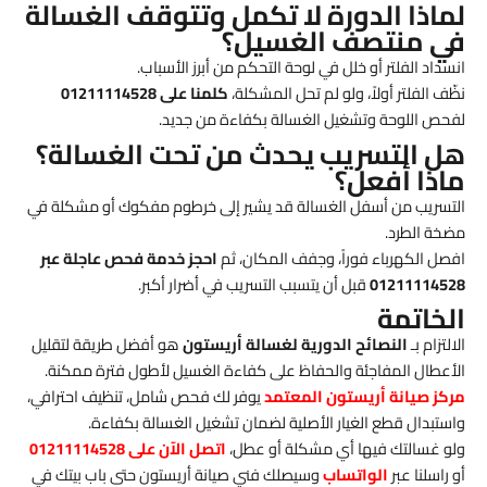
لماذا الدورة لا تكمل وتتوقف الغسالة
في منتصف الغسيل؟
انسداد الفلتر أو خلل في لوحة التحكم من أبرز الأسباب.
نظّف الفلتر أولاً، ولو لم تحل المشكلة،
كلمنا على 01211114528
لفحص اللوحة وتشغيل الغسالة بكفاءة من جديد.
هل التسريب يحدث من تحت الغسالة؟
ماذا أفعل؟
التسريب من أسفل الغسالة قد يشير إلى خرطوم مفكوك أو مشكلة في
مضخة الطرد.
افصل الكهرباء فوراً، وجفف المكان، ثم
احجز خدمة فحص عاجلة عبر
01211114528
قبل أن يتسبب التسريب في أضرار أكبر.
الخاتمة
الالتزام بـ
النصائح الدورية لغسالة أريستون
هو أفضل طريقة لتقليل
الأعطال المفاجئة والحفاظ على كفاءة الغسيل لأطول فترة ممكنة.
مركز صيانة أريستون المعتمد
يوفر لك فحص شامل، تنظيف احترافي،
واستبدال قطع الغيار الأصلية لضمان تشغيل الغسالة بكفاءة.
ولو غسالتك فيها أي مشكلة أو عطل،
اتصل الآن على 01211114528
أو راسلنا عبر
الواتساب
وسيصلك فني صيانة أريستون حتى باب بيتك في