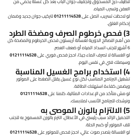
تنظيف درج المسحوق وتجفيف جوان الباب بعد كل غسلة يحمي من
العفن وتسرب المياه.
لو لاحظت تسريب، اتصل على
01211114528
لتركيب جوان جديد وضمان
إحكام الغلق.
3) فحص خرطوم الصرف ومضخة الطرد
من أهم النصائح الدورية لغسالة أريستون فحص الخرطوم والمضخة كل
6 أشهر لتجنب انسداد المياه أو ضعف العصر.
لو الغسالة لا تصرف الماء جيدًا، احجز فحص فوري على
01211114528
وسيصلك فني في نفس اليوم.
4) استخدام برامج الغسيل المناسبة
تشغيل البرنامج المناسب لكل نوع غسيل يقلل الضغط على الموتور
ويضمن كفاءة استهلاك الطاقة.
لو مش متأكد من الإعدادات المثالية، كلمنا على
01211114528
ونرشدك للبرنامج الأنسب لملابسك.
5) الالتزام بالوزن الموصى به
التحميل الزائد سبب رئيسي في الأعطال. التزم بالوزن المسموح به لتجنب
تلف الموتور أو كسر الحلة.
لو الغسالة بتصدر صوت عالي، احجز فحص للموتور على
01211114528