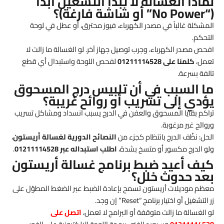
لماذا الغسالة لا تبدأ التشغيل أبداً
(“No Power” أو شاشة فارغة)؟
المشكلة غالباً في مصدر الكهرباء، فيوز محترق، أو عطل في لوحة
التحكم.
افحص مصدر الكهرباء، وجرب توصيل جهاز آخر. لو الغسالة ما زالت لا
تعمل،
كلمنا على 01211114528
لفحص اللوحة واستبدال أي قطع
تالفة بسرعة.
ما السبب في أن تلبيس درج المسحوق
يؤدي إلى تسريب أو روائح غريبة؟
تراكم بقايا المسحوق والعفن في الدرج يسبب انسداد ومشاكل تسريب
وروائح غير مرغوبة.
الحل: نظّف الدرج بانتظام كجزء من
النصائح الدورية لغسالة أريستون
،
ولو الدرج مكسور أو متسخ بشدة،
اطلب استبداله عبر 01211114528
.
كيف أعيد ضبط برنامج غسالة أريستون
بعد حدوث خلل؟
معظم موديلات أريستون تسمح بإعادة الضبط عبر الضغط المطوّل على
زر التشغيل أو اختيار برنامج “Reset” إن وجد.
لو الغسالة ما زالت متوقفة أو البرامج لا تعمل،
اتصل على