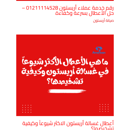
رقم خدمة عملاء أريستون 01211114528 –
حل الأعطال بسرعة وكفاءة
صيانة أريستون
أعطال غسالة أريستون الاكثر شيوعاً وكيفية
تشخيصها؟