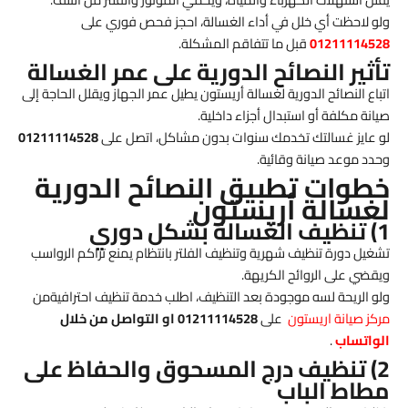
ولو لاحظت أي خلل في أداء الغسالة، احجز فحص فوري على
01211114528
قبل ما تتفاقم المشكلة.
تأثير النصائح الدورية على عمر الغسالة
اتباع النصائح الدورية لغسالة أريستون يطيل عمر الجهاز ويقلل الحاجة إلى
صيانة مكلفة أو استبدال أجزاء داخلية.
لو عايز غسالتك تخدمك سنوات بدون مشاكل، اتصل على
01211114528
وحدد موعد صيانة وقائية.
خطوات تطبيق النصائح الدورية
لغسالة أريستون
1) تنظيف الغسالة بشكل دوري
تشغيل دورة تنظيف شهرية وتنظيف الفلتر بانتظام يمنع تراكم الرواسب
ويقضي على الروائح الكريهة.
ولو الريحة لسه موجودة بعد التنظيف، اطلب خدمة تنظيف احترافيةمن
مركز صيانة اريستون
على
01211114528 او التواصل من خلال
الواتساب
.
2) تنظيف درج المسحوق والحفاظ على
مطاط الباب