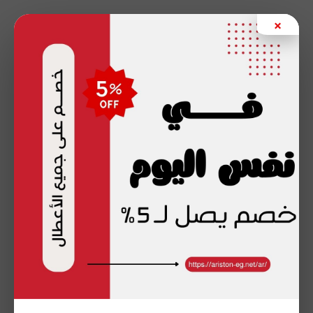
خطي
×
لى
لمحتوى