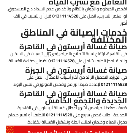
التعامل مع تسرب المياه
افحص الخرطوم والجوان بانتظام وتأكد من عدم انسداد درج المسحوق.
لو استمر التسريب، اتصل على
01211114528
قبل أن يتسبب في تلف
أكبر.
خدمات الصيانة في المناطق
المختلفة
صيانة غسالة أريستون في القاهرة
في القاهرة، ارتفاع نسبة الأملاح بالمياه يؤدي إلى ترسبات في السخان
والحلة. احجز تنظيف شامل على
01211114528
لضمان كفاءة الغسالة.
صيانة غسالة أريستون في الجيزة
في الجيزة، التحميل الزائد من أكثر أسباب الأعطال. اتصل على
01211114528
لإعادة ضبط البرامج وفحص الموتور في نفس اليوم.
صيانة غسالة أريستون في القاهرة
الجديدة والتجمع الخامس
ضعف ضغط المياه من أشهر أعطال غسالة أريستون في القاهرة
الجديدة. اطلب فحص سريع على
01211114528
لتنظيف أو تغيير صمام
دخول المياه وضمان امتلاء الحلة وتشغيل الغسالة بكفاءة.