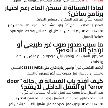
01211114528
وسيعيد الفني برمجة اللوحة الإلكترونية على الفور.
لماذا الغسالة لا تسخّن الماء رغم اختيار
برنامج ساخن؟
السبب الشائع هو تلف السخان أو حساس الحرارة.
افحص إعدادات البرنامج أولاً، ولو المشكلة مستمرة،
اطلب فحص عبر
01211114528
ليتم استبدال السخان أو الحساس بقطعة أصلية تعيد
كفاءة الغسيل.
ما سبب صدور صوت غير طبيعي أو
ارتجاج أثناء العصر؟
قد يكون السبب تلف رولمان البلي أو وجود جسم عالق بين الحلة
والغلاف.
أوقف التشغيل فوراً،
واحجز زيارة فني على 01211114528
لفحص
واستبدال الرولمان قبل حدوث تلف أكبر للموتور أو الحلة.
كيف أفتح باب الغسالة في حالة “door
error” أو القفل الداخلي لا يفتح؟
هذا العطل غالباً بسبب تلف قفل الباب أو الحساس الداخلي.
انتظر عدة دقائق بعد إيقاف التشغيل، ولو الباب لم يفتح،
اتصل بـ
01211114528
لتركيب قفل جديد وضمان تشغيل الغسالة بشكل آمن.