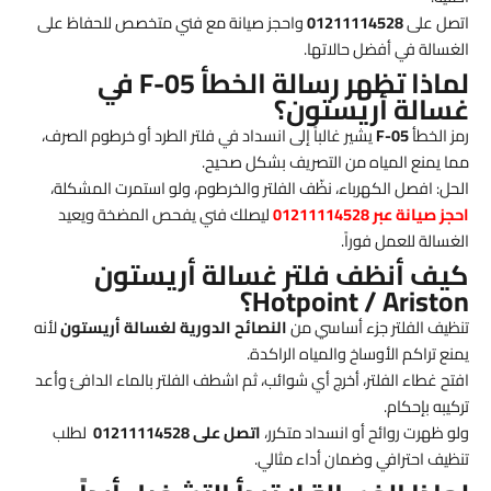
اتصل على
01211114528
واحجز صيانة مع فني متخصص للحفاظ على
الغسالة في أفضل حالاتها.
لماذا تظهر رسالة الخطأ F-05 في
غسالة أريستون؟
رمز الخطأ
F-05
يشير غالباً إلى انسداد في فلتر الطرد أو خرطوم الصرف،
مما يمنع المياه من التصريف بشكل صحيح.
الحل: افصل الكهرباء، نظّف الفلتر والخرطوم، ولو استمرت المشكلة،
احجز صيانة عبر 01211114528
ليصلك فني يفحص المضخة ويعيد
الغسالة للعمل فوراً.
كيف أنظف فلتر غسالة أريستون
Hotpoint / Ariston؟
تنظيف الفلتر جزء أساسي من
النصائح الدورية لغسالة أريستون
لأنه
يمنع تراكم الأوساخ والمياه الراكدة.
افتح غطاء الفلتر، أخرج أي شوائب، ثم اشطف الفلتر بالماء الدافئ وأعد
تركيبه بإحكام.
ولو ظهرت روائح أو انسداد متكرر،
اتصل على 01211114528
لطلب
تنظيف احترافي وضمان أداء مثالي.