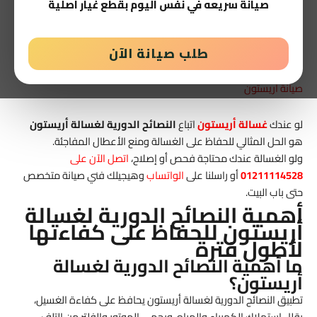
صيانة سريعه في نفس اليوم بقطع غيار اصلية
النصائح الدورية لغسالة أريستون:
طلب صيانة الآن
دليل شامل01211114528
صيانة أريستون
لو عندك
غسالة أريستون
اتباع
النصائح الدورية لغسالة أريستون
هو الحل المثالي للحفاظ على الغسالة ومنع الأعطال المفاجئة.
ولو الغسالة عندك محتاجة فحص أو إصلاح،
اتصل الآن على
01211114528
أو راسلنا على
الواتساب
وهيجيلك فني صيانة متخصص
حتى باب البيت.
أهمية النصائح الدورية لغسالة
أريستون للحفاظ على كفاءتها
لأطول فترة
ما أهمية النصائح الدورية لغسالة
أريستون؟
تطبيق النصائح الدورية لغسالة أريستون يحافظ على كفاءة الغسيل،
يقلل استهلاك الكهرباء والمياه، ويحمي الموتور والفلتر من التلف.