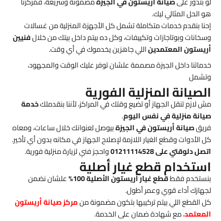
لو بتدور على
صيانة أريستون في الجيزة
مضمونة وسريعة، فمركزنا
هو الحل المثالي ليك.
إحنا بنقدم خدمات متكاملة تشمل كل الأجهزة المنزلية من غسالات
وسخانات وبوتاجازات وتكييفات، وكل ده بيتم داخل بيتك من خلال
فنيين
أريستون المعتمدين
اللي جاهزين يخدموك في أي وقت.
خدماتنا داخل الجيزة مصممة علشان توفر عليك الوقت والمجهود،
وتشمل
الصيانة المنزلية الفورية
مش لازم تنقل الجهاز أو تضيع وقتك في المراكز، لأننا بنقدملك
خدمة
صيانة منزلية في نفس اليوم
.
فريق
صيانة أريستون في الجيزة
بيوصل لعنوانك خلال ساعات، ومعاه
كل الأدوات وقطع الغيار اللازمة لإصلاح الجهاز في مكانه بدون أي تأخير.
اتصل دلوقتي على 01211114528
واحجز فني لزيارة منزلية فورية.
استخدام قطع غيار أصلية
بنستخدم فقط
قطع غيار أريستون الأصلية 100%
علشان نضمن
لجهازك أداء قوي وعمر أطول.
كل القطع اللي بيتم تركيبها بتكون مضمونة من
مركز صيانة أريستون
المعتمد
، مع شهادة ضمان على الخدمة.