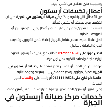
وهيجيلك فني مختص في نفس اليوم.
أعطال تكييفات أريستون
من الأعطال اللي بنشوفها كتير في
صيانة أريستون في الجيزة
هي إن
التكييف بيبرد ضعيف أو بيفصل فجأة.
السبب غالبًا بيكون نقص في غاز الفريون أو خلل في الكومبريسور أو
المروحة الداخلية.
الحل عندنا بسيط: فحص شامل للجهاز، إعادة شحن الفريون، وتنظيف
الدورة الداخلية بالكامل.
اتصل فورًا على
01211114528
واطلب فني تكييف أريستون الجيزة
لزيارة عاجلة وإصلاح التكييف من أول مرة.
مهما كان نوع الجهاز أو العطل، تقدر تعتمد على
صيانة أريستون في
الجيزة
كمركز موثوق يقدم خدمة في بيتك بسرعة وجودة عالية.
كلمنا دلوقتي على 01211114528
أو راسلنا على
واتساب
لحجز
الصيانة،
وخلي فنيين أريستون المعتمدين يرجعوا لجهازك كفاءته في أسرع وقت.
خدمات مركز صيانة أريستون في
الجيزة