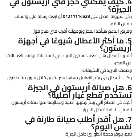
4. كيف يمكنني حجز فني أريستون في
الجيزة؟
بكل سهولة! اتصل على
01211114528
أو ابعت رسالة على واتساب
بنفس الرقم،
وفريق الدعم هيأكد الحجز ويوجهلك أقرب فني متاح فورًا.
5. ما أكثر الأعطال شيوعًا في أجهزة
أريستون؟
أشهر الأعطال هي ضعف تسخين المياه في السخانات، توقف الغسالات
عن العصر،
وضعف التبريد في التكييفات.
وكل الأعطال دي بيتم التعامل معاها بسرعة من خلال فنيين متخصصين.
6. هل صيانة أريستون في الجيزة
تستخدم قطع غيار أصلية؟
أكيد، كل القطع اللي بيتم تركيبها أصلية ومطابقة لمواصفات أريستون
لضمان الأداء الأفضل للجهاز.
7. هل أقدر أطلب صيانة طارئة في
نفس اليوم؟
نعم، بنوفر خدمة الطوارئ داخل الجيزة،