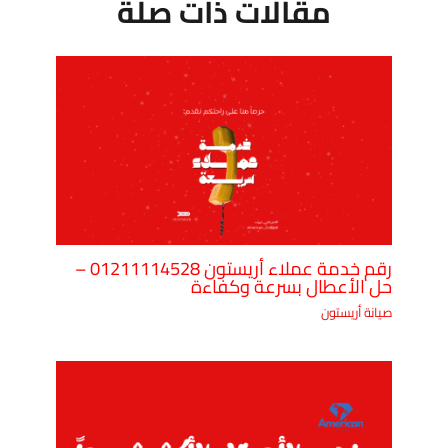
مقالات ذات صلة
رقم خدمة عملاء أريستون 01211114528 –
حل الأعطال بسرعة وكفاءة
صيانة أريستون