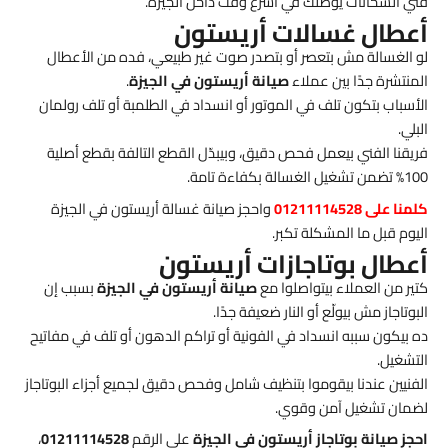
فني السخانات يوصلك في أسرع وقت داخل الجيزة.
أعطال غسالات أريستون
لو الغسالة مش بتعصر أو بتصدر صوت غير طبيعي، فده من الأعطال
المنتشرة جدًا بين عملاء
صيانة أريستون في الجيزة
.
الأسباب بتكون تلف في الموتور أو انسداد في الطلمبة أو تلف رولمان
البلي.
فريقنا الفني بيعمل فحص دقيق، وبيبدّل القطع التالفة بقطع أصلية
100% تضمن تشغيل الغسالة بكفاءة تامة.
كلمنا على 01211114528
واحجز صيانة غسالة أريستون في الجيزة
اليوم قبل ما المشكلة تكبر.
أعطال بوتاجازات أريستون
كتير من العملاء بيتواصلوا مع
صيانة أريستون في الجيزة
بسبب إن
البوتاجاز مش بيولّع أو النار ضعيفة جدًا.
ده بيكون سببه انسداد في الفونية أو تراكم الدهون أو تلف في مفاتيح
التشغيل.
الفنيين عندنا بيقوموا بتنظيف شامل وفحص دقيق لجميع أجزاء البوتاجاز
لضمان تشغيل آمن وقوي.
احجز صيانة بوتاجاز أريستون في الجيزة
على الرقم
01211114528
،