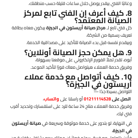
وغالبًا الفني بيقدر يوصل خلال ساعات قليلة حسب منطقتك.
8. كيف أعرف إن الفني تابع لمركز
الصيانة المعتمد؟
كل فني تابع لـ
مركز صيانة أريستون في الجيزة
بيكون معاه بطاقة
تعريف رسمية من الشركة،
وبيقدم نفسه قبل بدء الصيانة للتأكيد على مصداقية الخدمة.
9. هل يمكن حجز الصيانة أونلاين؟
أيوه، تقدر تملأ الفورم الإلكتروني على موقعنا بسهولة،
وفريق خدمة العملاء هيتواصل معاك فورًا لتأكيد الموعد.
10. كيف أتواصل مع خدمة عملاء
أريستون في الجيزة؟
التواصل بسيط جدًا —
اتصل على
01211114528
أو راسلنا على
واتساب
،
وفريق خدمة العملاء متاح 24 ساعة للرد على استفسارك وتحديد أقرب
فني ليك.
في النهاية، لو بتدور على خدمة موثوقة وسريعة في
صيانة أريستون
في الجيزة
،
فأنت بتتعامل مع فريق بيهتم فعلاً إن جهازك يرجع يشتغل بكفاءة من