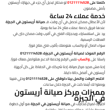
كلمنا على
01211114528
لو محتاج تبديل أي جزء في جهازك أريستون
بأصلي مضمون.
خدمة عملاء 24 ساعة
لأن الأعطال ممكن تحصل في أي وقت، فـ
صيانة أريستون في الجيزة
عندها فريق خدمة عملاء متاح 24 ساعة يوميًا،
يرد على استفسارك، ويحجزلك الفني في أقرب وقت ممكن حتى في
العطلات الرسمية.
سواء اتصال أو واتساب، هنوصلك بأقرب فني متاح فورًا.
الرقم الموحّد لصيانة أريستون في الجيزة: 01211114528
راسلنا على
واتساب
نفس الرقم وخدمة الدعم هتتواصل معاك فورًا.
إحنا مش مجرد مركز صيانة، إحنا شريكك في الحفاظ على كل أجهزة
أريستون في أفضل حالة دايمًا.
اختصر الوقت واتصل بينا دلوقتي على 01211114528
وخلي فنيينا
يوصلوا لك أينما كنت في الجيزة خلال ساعات.
مميزات مركز صيانة أريستون
في الجيزة
اختيارك لمركز محترف في
صيانة أريستون في الجيزة
هو أول خطوة
صحيحة علشان جهازك يرجع يشتغل بكفاءة.