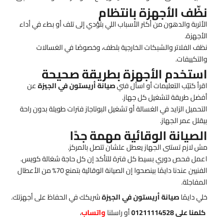
نظّف الأجهزة بانتظام
الأتربة والدهون من أكتر الأسباب اللي بتؤدي إلى تلف أو بطء في أداء
الأجهزة.
نظف الفلاتر والشبكات الخارجية بلطف، وخصوصًا في الغسالات
والتكييفات.
استخدم الأجهزة بطريقة صحيحة
اقرأ كتيّب التعليمات أو اسأل فني
صيانة أريستون في الجيزة
عن
أفضل طريقة لتشغيل كل جهاز.
التحميل الزايد في الغسالة أو تشغيل البوتاجاز فترات طويلة بدون راحة
بيقلل عمر الجهاز.
الصيانة الوقائية مهمة جدًا
مش لازم تستنى الجهاز يعطل علشان تتصل بالمركز.
اعمل فحص دوري بسيط كل فترة للتأكد إن كل حاجة شغالة كويس.
الفنيين عندنا دايمًا بينصحوا إن الصيانة الوقائية بتمنع 70% من الأعطال
المفاجئة.
خلي دايمًا
صيانة أريستون في الجيزة
شريكك في الحفاظ على أجهزتك.
كلمنا على 01211114528
أو راسلنا
واتساب
،