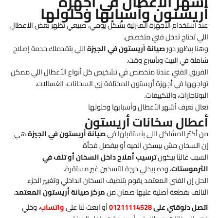
أشهر الأعطال في أجهزة
أريستون وأسبابها وحلولها
عند استخدام الأجهزة المنزلية بشكل يومي، طبيعي تظهر بعض الأعطال
اللي تحتاج تدخل فني متخصص.
وهنا بيظهر دور
صيانة أريستون في الجيزة
اللي بتقدملك خدمة إصلاح
شاملة في البيت وبأسرع وقت.
الفريق الفني عندنا متخصص في تشخيص كل أنواع الأعطال اللي ممكن
تواجهها في أجهزة أريستون المختلفة زي السخانات، الغسالات،
البوتاجازات، والتكييفات.
تعال نعرف أشهر الأعطال وأسبابها وحلولها
أعطال سخانات أريستون
من أكثر المشاكل اللي بنستقبلها في
صيانة أريستون في الجيزة
هي
إن السخان مش بيسخن الميه أو بيفصل فجأة.
السبب غالبًا بيكون
ترسيب أملاح داخل السخان أو تلف في
الثرموستات
، وده بيخلي درجة التسخين غير مستقرة.
الحل إن الفني المعتمد يقوم بتنظيف السخان الداخلي وتغيير الجزء
التالف بقطعة أصلية عليها ضمان من
مركز صيانة أريستون المعتمد
.
اتصل دلوقتي على
01211114528
أو ابعت لنا على
واتساب
، وخلي