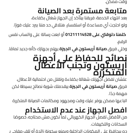
وقت ممكن.
متابعة مستمرة بعد الصيانة
بعد انتهاء الخدمة، فريقنا بيتأكد إن الجهاز شغال بكفاءة،
ولو احتجت أي مساعدة أو استفسار، هتلاقي حد مننا بيرد عليك فورًا.
كلمنا دلوقتي على 01211114528
أو ابعت رسالة على واتساب نفس
الرقم،
وخلي فريق
صيانة أريستون في الجيزة
يهتم بجهازك كأنه جديد تمامًا.
نصائح للحفاظ على أجهزة
أريستون وتجنّب الأعطال
المتكررة
علشان تفضل أجهزتك شغالة بكفاءة وتقلل من احتمالية الأعطال،
فريق
صيانة أريستون في الجيزة
بيقدملك شوية نصائح بسيطة لكن
مهمة جدًا.
اتباعها ممكن يوفر عليك وقت ومجهود ومكالمات الصيانة المتكررة
افصل الجهاز عند عدم الاستخدام
من الأفضل تفصل الجهاز الكهربائي لما تكون مش محتاجه، خصوصًا
السخانات والتكييفات.
ده بيحافظ على المكونات الداخلية ويمنع سخونة زائدة أو تلف مفاجئ.