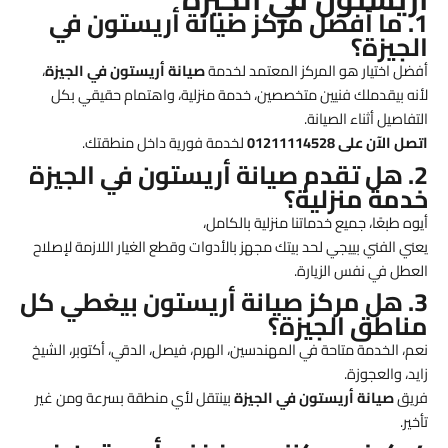
1. ما أفضل مركز صيانة أريستون في
الجيزة؟
أفضل اختيار هو المركز المعتمد لخدمة
صيانة أريستون في الجيزة
،
لأنه بيقدملك فنيين متخصصين، خدمة منزلية، واهتمام حقيقي بكل
التفاصيل أثناء الصيانة.
اتصل الآن على 01211114528
لخدمة فورية داخل منطقتك.
2. هل تقدم صيانة أريستون في الجيزة
خدمة منزلية؟
أيوه طبعًا، جميع خدماتنا منزلية بالكامل،
يعني الفني بييجي لحد بيتك مجهز بالأدوات وقطع الغيار اللازمة لإصلاح
العطل في نفس الزيارة.
3. هل مركز صيانة أريستون بيغطي كل
مناطق الجيزة؟
نعم، الخدمة متاحة في المهندسين، الهرم، فيصل، الدقي، أكتوبر، الشيخ
زايد، والعجوزة.
فريق
صيانة أريستون في الجيزة
بينتقل لأي منطقة بسرعة ومن غير
تأخير.