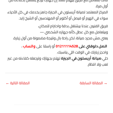
أول مرة.
المركز المعتمد لصيانة أريستون في الجيزة جاهز يخدمك في كل الأحياء،
سواء في الهرم أو فيصل أو أكتوبر أو المهندسين أو الشيخ زايد.
فريق الفنيين عندنا بيشتغل بدقة واحترام للمكان،
وبيتعامل مع كل عطل كأنه جهازه الشخصي —
يعني مش مجرد صيانة، لكن راحة بال ونتيجة مضمونة من أول زيارة.
اتصل دلوقتي على
01211114528
أو راسلنا على
واتساب
،
واحجز زيارتك في الوقت اللي يناسبك.
خلي
صيانة أريستون في الجيزة
تهتم بجهازك وترجعله كفاءته من غير
تعب ولا انتظار.
→
المقالة السابقة
المقالة التالية
←