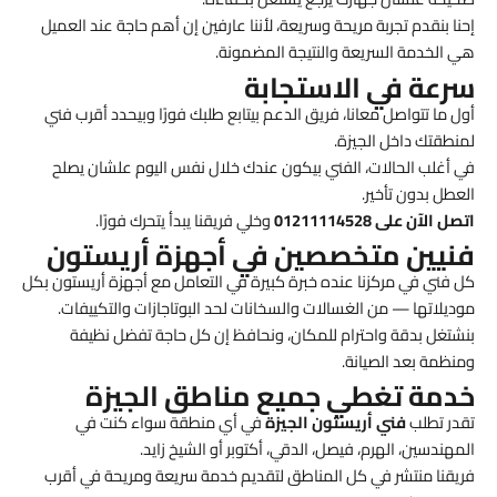
إحنا بنقدم تجربة مريحة وسريعة، لأننا عارفين إن أهم حاجة عند العميل
هي الخدمة السريعة والنتيجة المضمونة.
سرعة في الاستجابة
أول ما تتواصل معانا، فريق الدعم بيتابع طلبك فورًا وبيحدد أقرب فني
لمنطقتك داخل الجيزة.
في أغلب الحالات، الفني بيكون عندك خلال نفس اليوم علشان يصلح
العطل بدون تأخير.
اتصل الآن على 01211114528
وخلي فريقنا يبدأ يتحرك فورًا.
فنيين متخصصين في أجهزة أريستون
كل فني في مركزنا عنده خبرة كبيرة في التعامل مع أجهزة أريستون بكل
موديلاتها — من الغسالات والسخانات لحد البوتاجازات والتكييفات.
بنشتغل بدقة واحترام للمكان، ونحافظ إن كل حاجة تفضل نظيفة
ومنظمة بعد الصيانة.
خدمة تغطي جميع مناطق الجيزة
تقدر تطلب
فني أريستون الجيزة
في أي منطقة سواء كنت في
المهندسين، الهرم، فيصل، الدقي، أكتوبر أو الشيخ زايد.
فريقنا منتشر في كل المناطق لتقديم خدمة سريعة ومريحة في أقرب