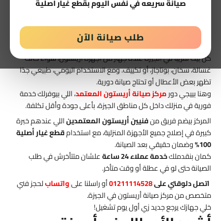
المنزلية
صيانة سريعه في نفس اليوم بقطع غيار اصلية
صيانة أريستون
طلب صيانة الآن
لو بتدور على
صيانة أريستون في الجيزة
، فأنت في المكان الصح!
كل بيت تقريبًا في الجيزة عنده جهاز من أجهزة أريستون، سواء كانت
غسالة، سخان، بوتاجاز، أو تكييف. ومع الاستخدام اليومي، طبيعي جدًا
تظهر بعض الأعطال أو تحتاج صيانة دورية.
وهنا بييجي دور
مركز صيانة أريستون المعتمد
، اللي بيوفرلك خدمة
فورية في منزلك داخل كل مناطق الجيزة، بأعلى جودة وأقل تكلفة.
المركز بيضم فريق من
فنيين أريستون المعتمدين
اللي عندهم خبرة
كبيرة في إصلاح جميع الأجهزة المنزلية، مع استخدام
قطع غيار أصلية
100%
وضمان حقيقي بعد الصيانة.
كمان بنقدملك
خدمة عملاء 24 ساعة
علشان متتأخرش في طلب
الصيانة حتى لو في عطلة أو وقت متأخر.
اتصل دلوقتي على
01211114528
أو راسلنا على
واتساب
لحجز فني
متخصص من مركز صيانة أريستون في الجيزة.
خلي جهازك يرجع جديد زي أول يوم تشغيل!