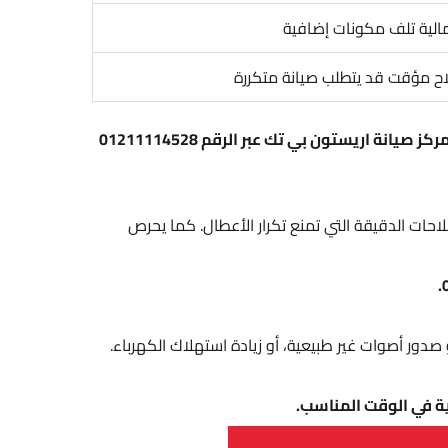
الية تلف مكونات إضافية
ح مؤقت قد يتطلب صيانة متكررة
ولتجنّب المخاطر الناتجة عن الصيانة غير المعتمدة، وضمان إصلاح موثوق يحافظ على كفاءة جهازك، يُنصح بالتواصل مع مركز صيانة اريستون بي تك عبر الرقم 01211114528
صلاحات الدقيقة التي تمنع تكرار الأعطال. كما يحرص
ور أصوات غير طبيعية، أو زيادة استهلاك الكهرباء.