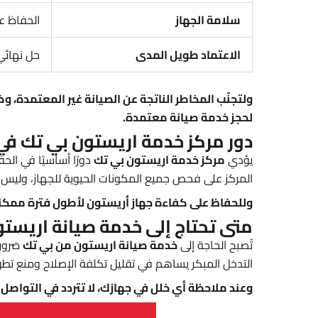
سلامة الجهاز
الحفاظ ع
الاعتماد طويل المدى
حل نهائي 
لحجز خدمة صيانة معتمدة.
دور مركز خدمة اريستون بي تك في
يؤدي
مركز خدمة اريستون بي تك
دورًا أساسيًا في الح
المركز على فحص جميع المكونات الحيوية للجهاز، وليس 
وللحفاظ على كفاءة جهاز أريستون لأطول فترة ممكن
متى تحتاج إلى خدمة صيانة اريست
تُصبح الحاجة إلى
خدمة صيانة اريستون من بي تك
ضروري
التدخل المبكر يساهم في تقليل تكلفة الإصلاح ومنع تطو
وعند ملاحظة أي خلل في جهازك، لا تتردد في التواصل مع صيانة اريستون الرسمي عب