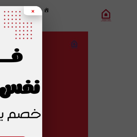
خطي
×
الرئيسية
خدما
لى
لمحتوى