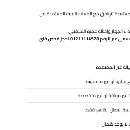
عتمدة تتوافق مع المعايير الفنية المعتمدة من
ء الجهاز وإطالة عمره التشغيلي.
وللحصول على خدمة صيانة موثوقة تحافظ على جهازك من الأعطال المتكررة، يُرجى التواصل مع مركز صيانة اريستون الرسمي عبر الرقم 01211114528 لحجز فحص فني
انة غير المعتمدة
تجارية أو غير مضمونة
 غير موثقة أو غير متخصصة
لجة العطل الظاهر فقط
ًا لا يوجد ضمان