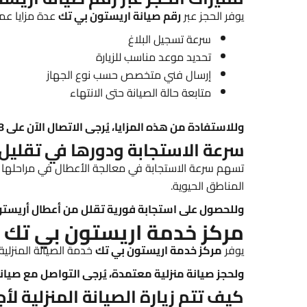
يوفر الحجز عبر
رقم صيانة اريستون بي تك
عدة مزايا عمل
سرعة تسجيل البلاغ
تحديد موعد مناسب للزيارة
إرسال فني متخصص حسب نوع الجهاز
متابعة حالة الصيانة حتى الانتهاء
وللاستفادة من هذه المزايا، يُرجى الاتصال الآن على 01211114528 وحجز خدمة صيانة معتمدة.
سرعة الاستجابة ودورها في تقليل
تسهم سرعة الاستجابة في معالجة الأعطال في مراحلها ال
المناطق الحيوية.
وللحصول على استجابة فورية تقلل من أعطال أريستو
مركز خدمة اريستون بي تك –
يوفر
مركز خدمة اريستون بي تك
خدمة الصيانة المنزلية
ولحجز صيانة منزلية معتمدة، يُرجى التواصل مع صيانة اريستو
كيف تتم زيارة الصيانة المنزلية ل