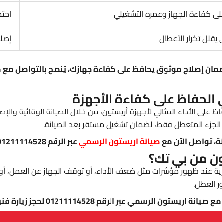
لى كفاءة الجهاز وعمره التشغيلي
احتم
يقلل تكرار الأعطال
إصلا
 الحفاظ على كفاءة الأجهزة
فاظ على الأداء المثالي لأجهزة أريستون، من خلال الصيانة الوقائية والإ
الجزء المتعطل فقط، لضمان تشغيل مستقر بعد الصيانة.
ة، تواصل الآن مع
صيانة اريستون الرسمي
عبر الرقم 01211114528.
ون من بي تك؟
ة عند ظهور مؤشرات مثل ضعف الأداء، أو توقف الجهاز عن العمل، أو صد
ر العطل.
ر الرقم 01211114528 لحجز زيارة فنية في الوقت المناسب.