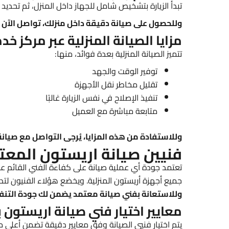
تبدأ الزيارة بتشخيص شامل للجهاز داخل المنزل، ثم تحديد 
وللحصول على صيانة دقيقة داخل منزلك، تواصل الآن مع مركز
مزايا الصيانة المنزلية عبر مركز خ
تتميز الصيانة المنزلية بعدة فوائد، منها:
توفير الوقت والجهد
تقليل مخاطر نقل الأجهزة
تنفيذ الإصلاح في نفس الزيارة غالبًا
متابعة مباشرة مع العميل
وللاستفادة من هذه المزايا، يُرجى التواصل مع صيانة اريستون
فنيين صيانة اريستون المعت
تعتمد جودة أي عملية صيانة على كفاءة الفني القائم ع
جميع أجهزة أريستون المنزلية. ويخضع هؤلاء الفنيون لتد
وللاستعانة بفني صيانة معتمد يضمن لك جودة التنفي
معايير اختيار فني صيانة اريستون 
يتم اختيار فنيي الصيانة وفق معايير دقيقة تضمن أعلى مس