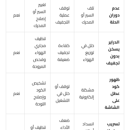
تغيير
عدم
تلف
توقف
السير أو
دوران
السير أو
عملية
نعم
إصلاح
الحلة
المحرك
التجفيف
المحرك
تنظيف
الدراير
خلل في
كفاءة
مجاري
يسخن
توزيع
تجفيف
الهواء
نعم
بدون
الهواء
ضعيفة
وفحص
تجفيف
المروحة
ظهور
تشخيص
كود
توقف أو
مشكلة
الكود
عطل
خلل في
نعم
إلكترونية
وإصلاح
على
التشغيل
اللوحة
الشاشة
ضعف
تسريب
انسداد
الأداء
تنظيف أو