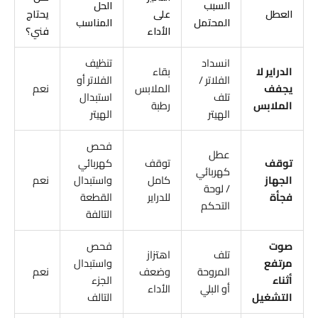
السبب
الحل
العطل
على
يحتاج
المحتمل
المناسب
الأداء
فني؟
انسداد
تنظيف
الدراير لا
بقاء
الفلاتر /
الفلاتر أو
يجفف
الملابس
نعم
تلف
استبدال
الملابس
رطبة
الهيتر
الهيتر
فحص
عطل
توقف
توقف
كهربائي
كهربائي
الجهاز
كامل
واستبدال
نعم
/ لوحة
فجأة
للدراير
القطعة
التحكم
التالفة
صوت
فحص
تلف
اهتزاز
مرتفع
واستبدال
المروحة
وضعف
نعم
أثناء
الجزء
أو البلي
الأداء
التشغيل
التالف