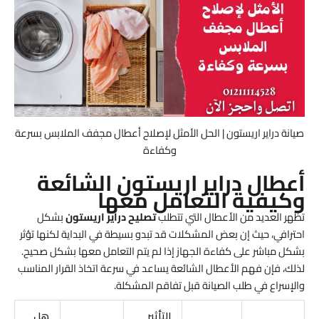
صيانة دراير اريستون | الحل الأمثل لإصلاح أعطال مجفف الملابس بسرعة
وكفاءة
أعطال دراير اريستون الشائعة
وكيفية التعامل معها
تظهر العديد من الأعطال التي تتطلب
تصليح دراير اريستون
بشكل
احترافي، حيث إن بعض المشكلات قد تبدو بسيطة في البداية لكنها تؤثر
بشكل مباشر على كفاءة الجهاز إذا لم يتم التعامل معها بشكل صحيح.
لذلك، فإن فهم الأعطال الشائعة يساعد في سرعة اتخاذ القرار المناسب
والإسراع في طلب الصيانة قبل تفاقم المشكلة.
التأثير
هل