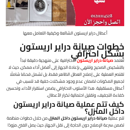
أعطال دراير اريستون الشائعة وكيفية التعامل معها
خطوات صيانة دراير اريستون
بشكل احترافي
تعتمد
صيانة دراير اريستون
الاحترافية على منهجية دقيقة تبدأ
بالتشخيص الصحيح وتنتهي بإعادة الجهاز إلى أفضل أداء ممكن، حيث لا
تقتصر العملية على إصلاح العطل الظاهر فقط، بل تشمل فحصًا شاملًا
لجميع المكونات لضمان عدم وجود مشكلات خفية قد تتسبب في
أعطال مستقبلية. هذا الأسلوب الاحترافي يضمن استقرار الأداء، وتحسين
كفاءة التجفيف، وتقليل احتمالية تكرار الأعطال.
كيف تتم عملية صيانة دراير اريستون
داخل المنزل؟
تتم عملية
صيانة دراير اريستون داخل المنزل
من خلال خطوات منظمة
تضمن سرعة الإصلاح دون الحاجة إلى نقل الجهاز، حيث يصل الفني مزودًا