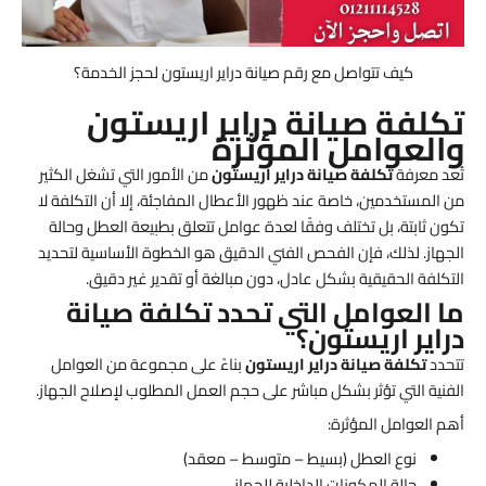
كيف تتواصل مع رقم صيانة دراير اريستون لحجز الخدمة؟
تكلفة صيانة دراير اريستون
والعوامل المؤثرة
تُعد معرفة
تكلفة صيانة دراير اريستون
من الأمور التي تشغل الكثير
من المستخدمين، خاصة عند ظهور الأعطال المفاجئة، إلا أن التكلفة لا
تكون ثابتة، بل تختلف وفقًا لعدة عوامل تتعلق بطبيعة العطل وحالة
الجهاز. لذلك، فإن الفحص الفني الدقيق هو الخطوة الأساسية لتحديد
التكلفة الحقيقية بشكل عادل، دون مبالغة أو تقدير غير دقيق.
ما العوامل التي تحدد تكلفة صيانة
دراير اريستون؟
تتحدد
تكلفة صيانة دراير اريستون
بناءً على مجموعة من العوامل
الفنية التي تؤثر بشكل مباشر على حجم العمل المطلوب لإصلاح الجهاز.
أهم العوامل المؤثرة:
نوع العطل (بسيط – متوسط – معقد)
حالة المكونات الداخلية للجهاز