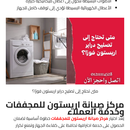
الأصوات البسيطة تتحول إلى أعطال ميكانيكية كبيرة
الأعطال الكهربائية البسيطة تؤدي إلى توقف كامل للجهاز
متى تحتاج إلى تصليح دراير اريستون فورًا؟
مركز صيانة اريستون للمجففات
وخدمة العملاء
يُعد اختيار
مركز صيانة اريستون للمجففات
خطوة أساسية لضمان
الحصول على خدمة احترافية تحافظ على كفاءة الجهاز وتمنع تكرار