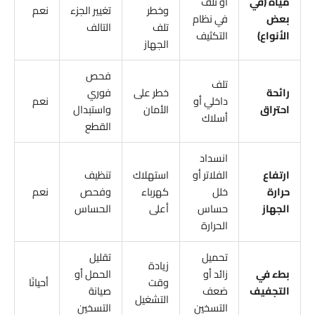
مياه (في
أو تلف
وخطر
تغيير الجزء
نعم
بعض
في نظام
تلف
التالف
الأنواع)
التكثيف
الجهاز
فحص
تلف
رائحة
خطر على
فوري
داخلي أو
نعم
احتراق
الأمان
واستبدال
أسلاك
القطع
انسداد
ارتفاع
الفلاتر أو
استهلاك
تنظيف
حرارة
خلل
كهرباء
وفحص
نعم
الجهاز
حساس
أعلى
الحساس
الحرارة
تحميل
تقليل
زيادة
بطء في
زائد أو
الحمل أو
وقت
أحيانًا
التجفيف
ضعف
صيانة
التشغيل
التسخين
التسخين