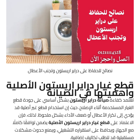
نصائح للحفاظ على دراير اريستون وتجنب الأعطال
قطع غيار دراير اريستون الأصلية
وأهميتها في الصيانة
تعتمد كفاءة
صيانة دراير اريستون
بشكل أساسي على جودة قطع
الغيار المستخدمة أثناء الإصلاح، حيث إن استخدام قطع غير أصلية قد
يؤدي إلى تكرار الأعطال أو ضعف الأداء بشكل ملحوظ. لذلك، فإن
الاعتماد على
قطع غيار دراير اريستون الأصلية
يضمن توافقًا كاملًا
مع الجهاز، ويحافظ على استقراره التشغيلي، ويمنع حدوث مشكلات
مستقبلية قد تتطلب تكاليف إضافية.