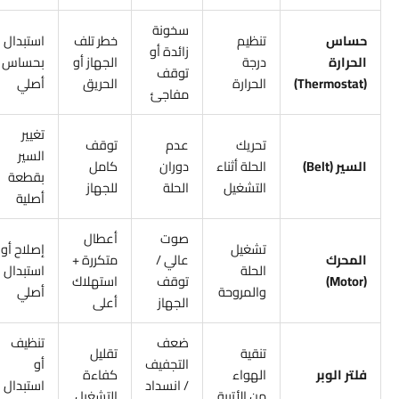
سخونة
حساس
تنظيم
خطر تلف
استبدال
زائدة أو
الحرارة
درجة
الجهاز أو
بحساس
توقف
(Thermostat)
الحرارة
الحريق
أصلي
مفاجئ
تغيير
تحريك
عدم
توقف
السير
السير (Belt)
الحلة أثناء
دوران
كامل
بقطعة
التشغيل
الحلة
للجهاز
أصلية
صوت
أعطال
تشغيل
إصلاح أو
المحرك
عالي /
متكررة +
الحلة
استبدال
(Motor)
توقف
استهلاك
والمروحة
أصلي
الجهاز
أعلى
ضعف
تنظيف
تنقية
تقليل
التجفيف
أو
فلتر الوبر
الهواء
كفاءة
/ انسداد
استبدال
من الأتربة
التشغيل