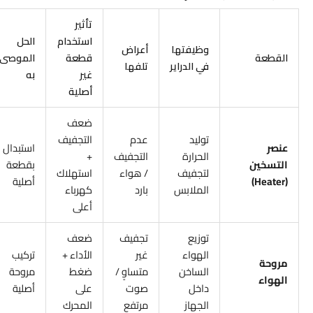
تأثير
استخدام
الحل
وظيفتها
أعراض
القطعة
قطعة
الموصى
في الدراير
تلفها
غير
به
أصلية
ضعف
توليد
عدم
التجفيف
عنصر
استبدال
الحرارة
التجفيف
+
التسخين
بقطعة
لتجفيف
/ هواء
استهلاك
(Heater)
أصلية
الملابس
بارد
كهرباء
أعلى
توزيع
تجفيف
ضعف
الهواء
غير
الأداء +
تركيب
مروحة
الساخن
متساوٍ /
ضغط
مروحة
الهواء
داخل
صوت
على
أصلية
الجهاز
مرتفع
المحرك