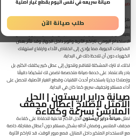
صيانة سريعه في نفس اليوم بقطع غيار اصلية
صيانة أريستون
هل تعاني من ضعف أداء مجفف الملابس أو زيادة وقت التجفيف
طلب صيانة الآن
بشكل ملحوظ؟ هنا تأتي أهمية
صيانة دراير اريستون
كحل احترافي
يعيد لجهازك كفاءته ويوفر عليك الكثير من الوقت والمجهود. فمع
الاستخدام اليومي، تتراكم الأتربة والوبر داخل الجهاز، وقد تتأثر بعض
المكونات الحيوية، مما يؤدي إلى انخفاض الأداء وارتفاع استهلاك
الكهرباء دون أن تلاحظ ذلك في البداية.
لذلك، لا تترك المشكلة تتفاقم وتتحول إلى عطل كبير يكلفك الكثير، بل
بادر بالاعتماد على خدمة صيانة متخصصة تضمن لك تشخيصًا دقيقًا
وإصلاحًا جذريًا باستخدام أحدث التقنيات وقطع الغيار الأصلية، لتحصل على
أداء مستقر وتجفيف سريع كما كان في البداية.
صيانة دراير اريستون | الحل
الأمثل لإصلاح أعطال مجفف
الملابس بسرعة وكفاءة
تمثل
صيانة دراير اريستون
الحل الأكثر فاعلية للحفاظ على كفاءة
مجفف الملابس وضمان أدائه بشكل مستقر دون أعطال مفاجئة، خاصة
مع الاستخدام المتكرر داخل المنازل. فمع مرور الوقت، قد تتراكم الأتربة