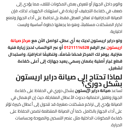
والوبر داخل الجهاز أو تتعرض بعض المكونات للتلف، مما يؤدي إلى
ضعف في كفاءة التجفيف أو زيادة في استهلاك الكهرباء. لذلك، فإن
الصيانة الاحترافية لا تعالج العطل فقط، بل تحافظ على أداء الجهاز وتمنع
تكرار المشكلات مستقبلاً، وهو ما يجعلها خطوة أساسية وليست
اختيارية.
ولو دراير اريستون لديك به أي عطل، تواصل الآن مع
مركز صيانة
اريستون
عبر الرقم
01211114528
أو عبر الواتساب لحجز زيارة فنية
منزلية. يوفر لك المركز فحصًا شاملًا، وتنظيفًا احترافيًا، واستبدال
قطع غيار أصلية بضمان رسمي يعيد جهازك إلى أعلى كفاءة
تشغيل.
لماذا تحتاج إلى صيانة دراير اريستون
بشكل دوري؟
تساعد
صيانة دراير اريستون
بشكل دوري في الحفاظ على كفاءة
الجهاز وتقليل احتمالية حدوث الأعطال المفاجئة، حيث إن الإهمال في
الصيانة يؤدي إلى تراكم مشكلات صغيرة قد تتحول إلى أعطال كبيرة تؤثر
على أداء الجهاز بالكامل. كما أن الصيانة المنتظمة تضمن الحفاظ على
كفاءة المكونات الداخلية مثل عنصر التسخين والمروحة وحساسات
الحرارة.