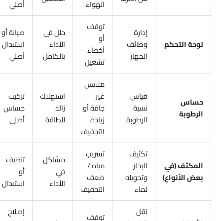
الهواء
أصلي
توقف
إدارة
خلل في
صيانة أو
أو
لوحة التحكم
وظائف
الأداء
استبدال
أخطاء
الجهاز
بالكامل
أصلي
تشغيل
ملابس
قياس
غير
استهلاك
تركيب
حساس
نسبة
جافة أو
زائد
حساس
الرطوبة
الرطوبة
زيادة
للطاقة
أصلي
التجفيف
تكثيف
تسريب
مشاكل
تنظيف
المكثف (في
البخار
مياه /
في
أو
بعض الأنواع)
وتحويله
ضعف
الأداء
استبدال
لماء
التجفيف
نقل
إصلاح
توقف